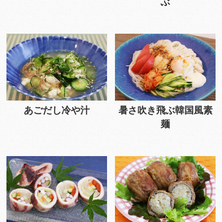
ぶ
あごだし冷や汁
暑さ吹き飛ぶ韓国風素
麺