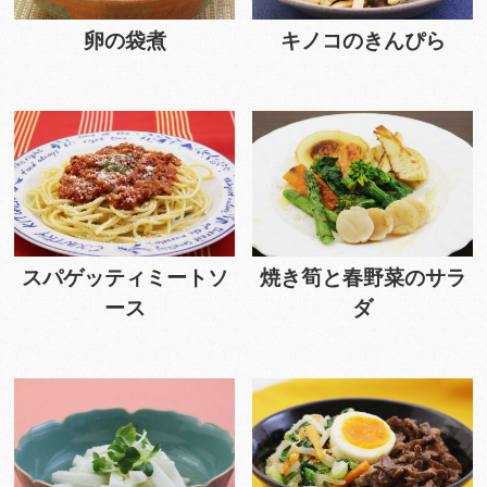
卵の袋煮
キノコのきんぴら
スパゲッティミートソ
焼き筍と春野菜のサラ
ース
ダ