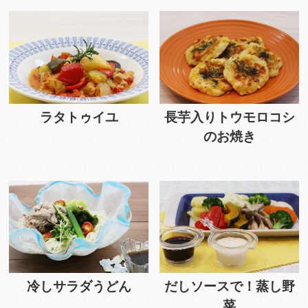
ラタトゥイユ
長芋入りトウモロコシ
のお焼き
冷しサラダうどん
だしソースで！蒸し野
菜