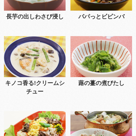
長芋の出しわさび浸し
パパっとビビンバ
キノコ香る!クリームシ
蕗の薹の煮びたし
チュー