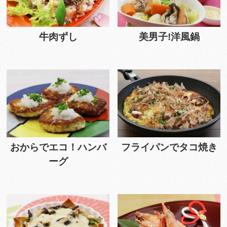
牛肉ずし
美男子!洋風鍋
おからでエコ！ハンバ
フライパンでタコ焼き
ーグ