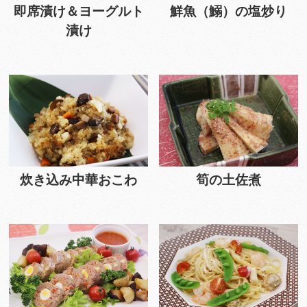
即席漬け＆ヨーグルト
鮮魚（鰯）の塩炒り
漬け
炊き込み中華おこわ
筍の土佐煮