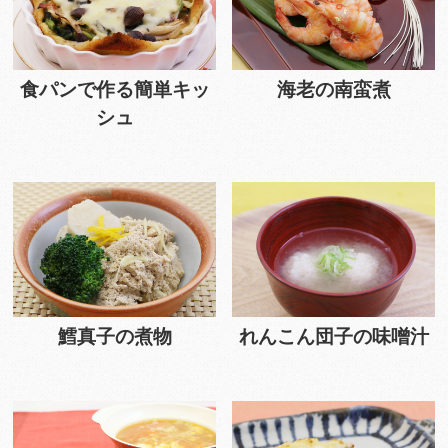
食パンで作る簡単キッ
海老の南蛮煮
シュ
鱈真子の煮物
れんこん団子の味噌汁