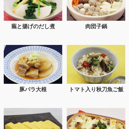
蕪と揚げのだし煮
肉団子鍋
豚バラ大根
トマト入り秋刀魚ご飯