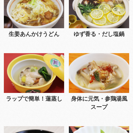
生姜あんかけうどん
ゆず香る・だし塩鍋
ラップで簡単！蓮蒸し
身体に元気・参鶏湯風
スープ