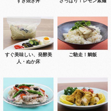
すき焼き丼
さっぱり！レモン素麺
すぐ美味しい、発酵美
ご馳走！鯛飯
人・ぬか床