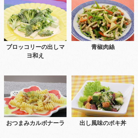
ブロッコリーの出しマ
青椒肉絲
ヨ和え
おつまみカルボナーラ
出し風味のポキ丼