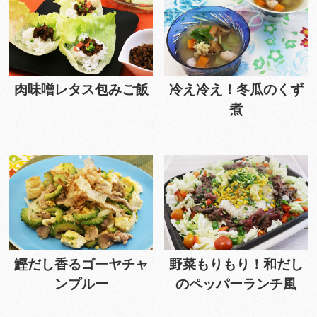
肉味噌レタス包みご飯
冷え冷え！冬瓜のくず
煮
鰹だし香るゴーヤチャ
野菜もりもり！和だし
ンプルー
のペッパーランチ風