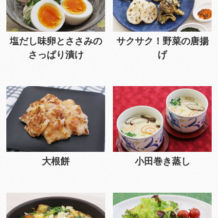
塩だし味卵とささみの
サクサク！野菜の唐揚
さっぱり漬け
げ
大根餅
小田巻き蒸し