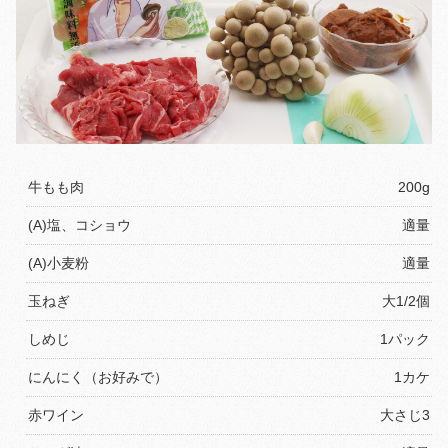
牛もも肉
200g
(A)塩、コショウ
適量
(A)小麦粉
適量
玉ねぎ
大1/2個
しめじ
1パック
にんにく（お好みで）
1カケ
赤ワイン
大さじ3