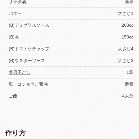
サラダ油
適量
バター
大さじ1
(B)デミグラスソース
200cc
(B)水
150cc
(B)トマトケチャップ
大さじ4
(B)ウスターソース
大さじ3
美男子だし
1袋
塩、コショウ、醤油
適量
ご飯
4人分
作り方