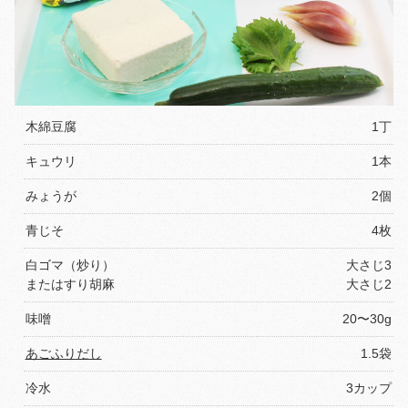
木綿豆腐
1丁
キュウリ
1本
みょうが
2個
青じそ
4枚
白ゴマ（炒り）
大さじ3
またはすり胡麻
大さじ2
味噌
20〜30g
あごふりだし
1.5袋
冷水
3カップ