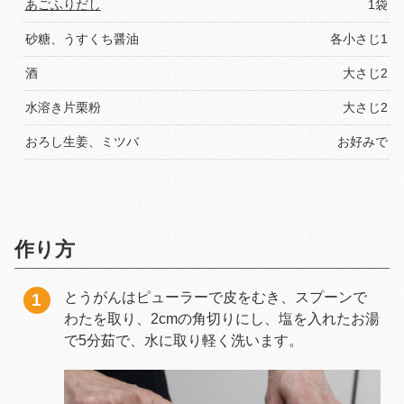
あごふりだし
1袋
砂糖、うすくち醤油
各小さじ1
酒
大さじ2
水溶き片栗粉
大さじ2
おろし生姜、ミツバ
お好みで
作り方
とうがんはピューラーで皮をむき、スプーンで
わたを取り、2cmの角切りにし、塩を入れたお湯
で5分茹で、水に取り軽く洗います。