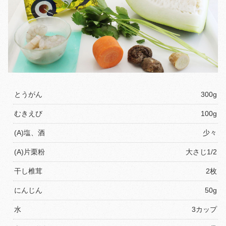
とうがん
300g
むきえび
100g
(A)塩、酒
少々
(A)片栗粉
大さじ1/2
干し椎茸
2枚
にんじん
50g
水
3カップ