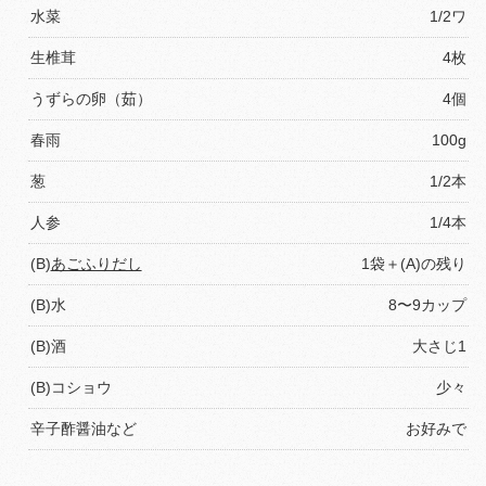
水菜
1/2ワ
生椎茸
4枚
うずらの卵（茹）
4個
春雨
100g
葱
1/2本
人参
1/4本
(B)
あごふりだし
1袋＋(A)の残り
(B)水
8〜9カップ
(B)酒
大さじ1
(B)コショウ
少々
辛子酢醤油など
お好みで