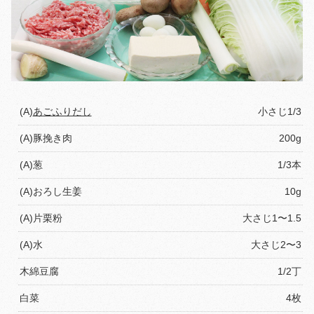
(A)
あごふりだし
小さじ1/3
(A)豚挽き肉
200g
(A)葱
1/3本
(A)おろし生姜
10g
(A)片栗粉
大さじ1〜1.5
(A)水
大さじ2〜3
木綿豆腐
1/2丁
白菜
4枚