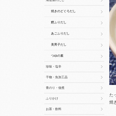
海道屋のだし
焼きのどぐろだし
鰹ふりだし
あごふりだし
美男子だし
つゆの素
珍味・塩辛
干物・魚加工品
青のり・佃煮
た
ふりかけ
焼
お茶・飲料