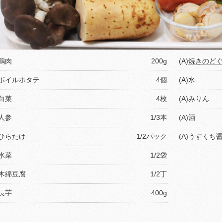
鶏肉
200g
(A)
焼きのど
ボイルホタテ
4個
(A)水
白菜
4枚
(A)みりん
人参
1/3本
(A)酒
ひらたけ
1/2パック
(A)うすくち
水菜
1/2袋
木綿豆腐
1/2丁
長芋
400g