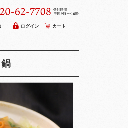
録
ログイン
カート
ろ鍋