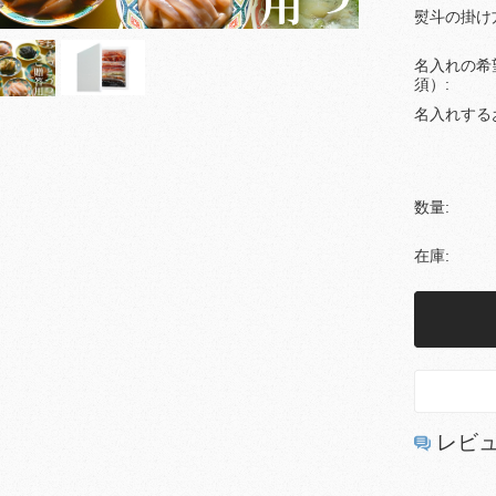
熨斗の掛け
名入れの希
須）:
名入れする
数量:
在庫:
レビ