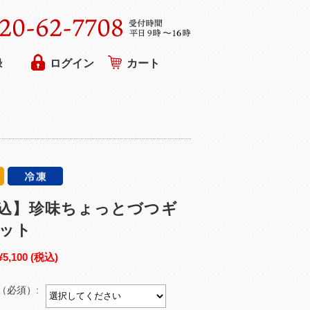
録
ログイン
カート
込】珍味ちょっとづつギ
ット
¥5,100
(税込)
（必須）: