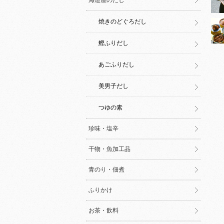
海道屋のだし
焼きのどぐろだし
鰹ふりだし
あごふりだし
美男子だし
つゆの素
珍味・塩辛
干物・魚加工品
青のり・佃煮
ふりかけ
お茶・飲料