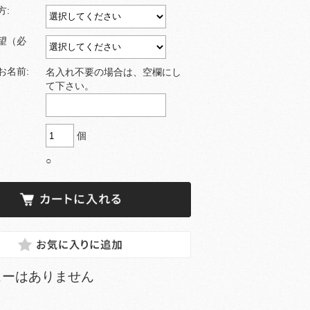
方:
望（必
お名前:
名入れ不要の場合は、空欄にし
て下さい。
個
○
ューはありません