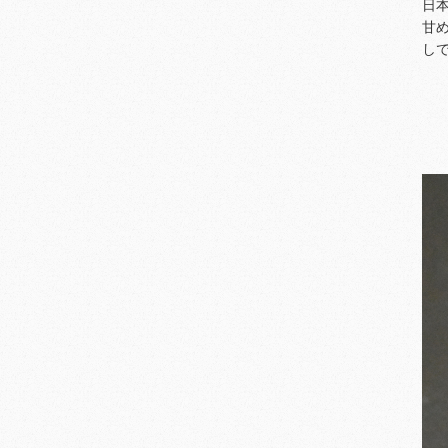
日
甘
し