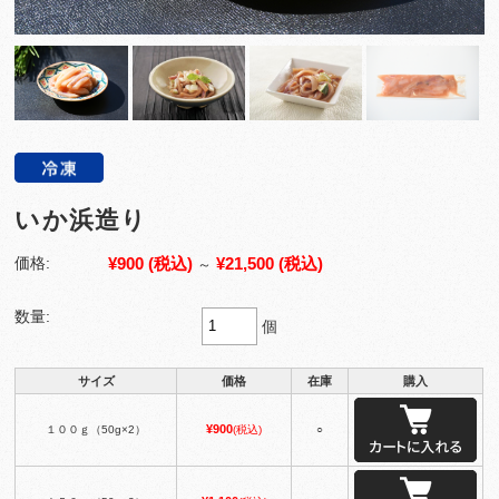
いか浜造り
¥900
(税込)
¥21,500
(税込)
価格:
～
数量:
個
サイズ
価格
在庫
購入
¥900
１００ｇ（50g×2）
(税込)
○