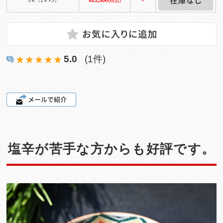
５K（1ｋ×5）
(税込)
×
5.0
(1件)
塩辛が苦手な方からも好評です。