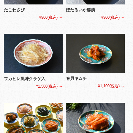
たこわさび
ほたるいか姿漬
¥900
(税込)
～
¥900
(税込)
～
巻貝キムチ
フカヒレ風味クラゲ入
¥1,100
(税込)
～
¥1,500
(税込)
～