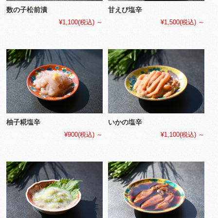
数の子松前漬
甘えび塩辛
¥1,100
(税込)
～
¥1,500
(税込)
～
柚子糀塩辛
いかの塩辛
¥900
(税込)
～
¥1,100
(税込)
～