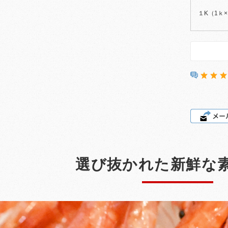
１K（1ｋ×
選び抜かれた新鮮な