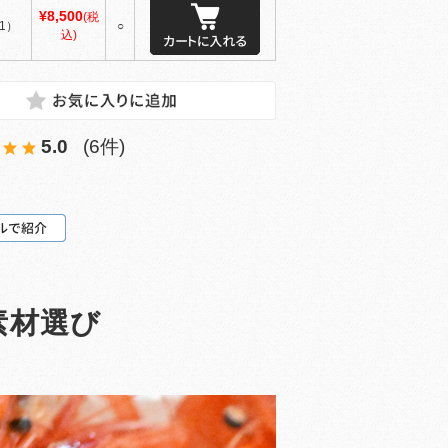
¥8,500
(税
1）
○
込)
5.0
(6件)
素材選び