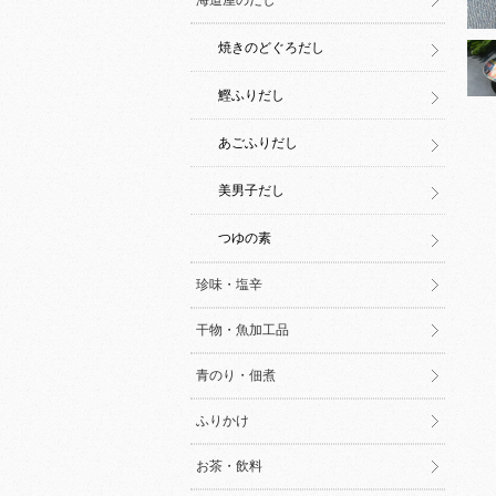
海道屋のだし
焼きのどぐろだし
鰹ふりだし
あごふりだし
美男子だし
つゆの素
珍味・塩辛
干物・魚加工品
青のり・佃煮
ふりかけ
お茶・飲料