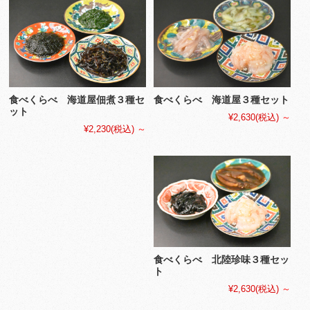
食べくらべ 海道屋佃煮３種セ
食べくらべ 海道屋３種セット
ット
¥2,630
(税込)
～
¥2,230
(税込)
～
食べくらべ 北陸珍味３種セッ
ト
¥2,630
(税込)
～