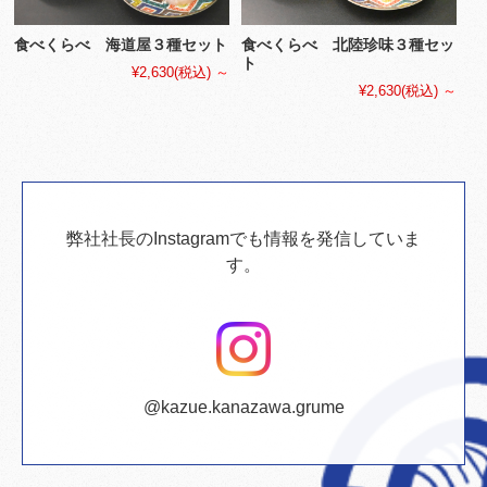
食べくらべ 海道屋３種セット
食べくらべ 北陸珍味３種セッ
ト
¥2,630
(税込)
～
¥2,630
(税込)
～
弊社社長のInstagramでも情報を発信していま
す。
@kazue.kanazawa.grume