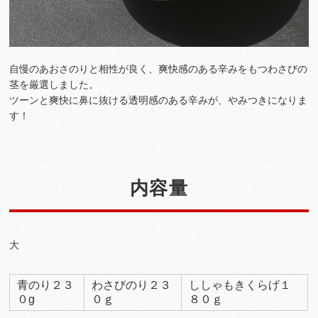
自慢のあおさのりと相性が良く、爽快感のある辛みをもつわさびの
茎を厳選しました。
ツーンと爽快に鼻に抜ける透明感のある辛みが、やみつきになりま
す！
内容量
大
青のり２３
わさびのり２３
ししゃもきくらげ１
０g
０ｇ
８０ｇ