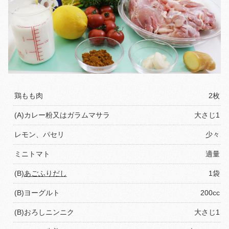
鶏もも肉
2枚
(A)カレー粉又はガラムマサラ
大さじ1
レモン、パセリ
少々
ミニトマト
適量
(B)
あごふりだし
1袋
(B)ヨーグルト
200cc
(B)おろしニンニク
大さじ1