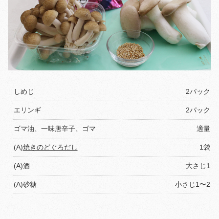
しめじ
2パック
エリンギ
2パック
ゴマ油、一味唐辛子、ゴマ
適量
(A)
焼きのどぐろだし
1袋
(A)酒
大さじ1
(A)砂糖
小さじ1〜2